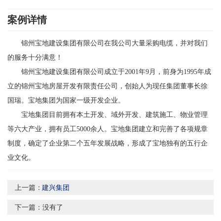
案例详情
锦州宝地建设集团有限公司在我公司大量采购电缆，并对我们
的服务十分满意！
锦州宝地建设集团有限公司成立于2001年9月，前身为1995年成
立的锦州宝地房屋开发有限责任公司，创始人为现任集团董事长徐
国瑞。宝地集团为国家一级开发企业。
宝地集团目前拥有本土开发、域外开发、建筑施工、物业管理
等六大产业，拥有员工5000余人。宝地集团建立和完善了各项规章
制度，确定了企业第二个五年发展战略，形成了宝地独有的五行企
业文化。
上一篇：
建兴集团
下一篇：
没有了