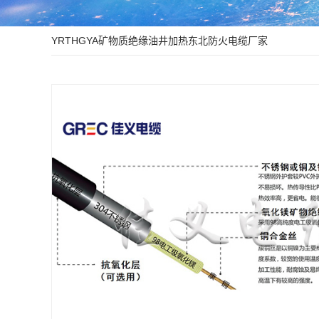
HFTGB不锈钢
额定电压1KV架
YRTHGYA矿物质绝缘油井加热东北防火电缆厂家
额定电压10KV
防鼠防蚁
光伏发电系
计算机与仪
绿色环保型
绿色环保型
塑料绝缘电
塑料绝缘电
塑料绝缘分
塑料绝缘控