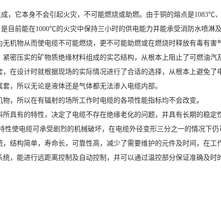
，它本身不会引起火灾，不可能燃烧或助燃。由于铜的熔点是1083℃、
是目前能在1000℃的火灾中保持三小时的供电能力并能承受消防水喷淋
均为无机物从而使电缆不可能燃烧，更不可能助燃或在燃烧时释放有毒有害
套，紧密压实的矿物质绝缘材料组成的实芯结构，从根本上阻止了可燃油汽
属套，在设计时就根据现场的实际情况进行了合适的选择，从根本上避免了
金属套，所以无论是液体还是气体都无法渗入电缆内部。
无机物，所以在有辐射的场所工作时电缆的各项性能指标均不会改变。
材料所具有的特性，决定了电缆不存在绝缘老化的问题，并具有长期的稳定
有的特性使电缆可承受剧烈的机械破坏，在电缆外径变形三分之一的情况下仍
系统，结构简单，寿命长，可靠性高，减少了需要维护的元件及时间，在工
热系统，能进行远距离控制及自动控制，并可以通过温控部分保证准确及时