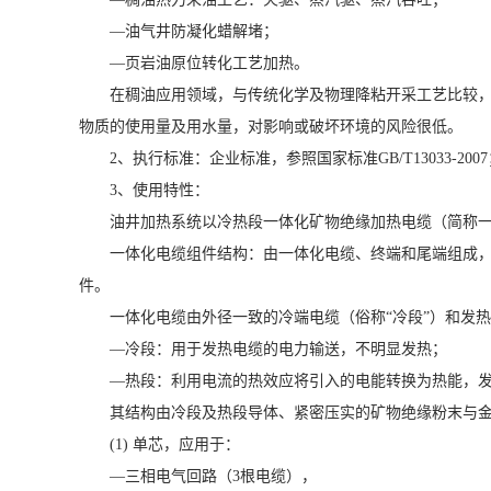
—油气井防凝化蜡解堵；
—页岩油原位转化工艺加热。
在稠油应用领域，与传统化学及物理降粘开采工艺比较
物质的使用量及用水量，对影响或破坏环境的风险很低。
2、执行标准：企业标准，参照国家标准GB/T13033-200
3、使用特性：
油井加热系统以冷热段一体化矿物绝缘加热电缆（简称
一体化电缆组件结构：由一体化电缆、终端和尾端组成
件。
一体化电缆由外径一致的冷端电缆（俗称“冷段”）和发
—冷段：用于发热电缆的电力输送，不明显发热；
—热段：利用电流的热效应将引入的电能转换为热能，
其结构由冷段及热段导体、紧密压实的矿物绝缘粉末与
(1) 单芯，应用于：
—三相电气回路（3根电缆），