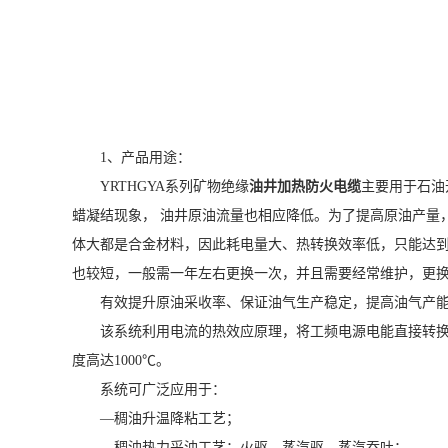
1、产品用途：
YRTHGYA系列矿物绝缘
油井加热防火电缆
主要用于石油
蜡凝结现象， 油井原油流量也相应降低。为了提高原油产量
体大都是合金材料，因此耗电量大、热转换效率低，只能达到7
也较短，一般需一年左右更换一次，并且需要经常维护，更
有效提升原油采收率、保证油气生产稳定，提高油气产
该系统利用电流的热效应原理，将工频电源电能直接转换为热
度高达1000℃。
系统可广泛应用于：
—稠油升温降粘工艺；
—稠油热力采油工艺：火驱、蒸汽驱、蒸汽吞吐；