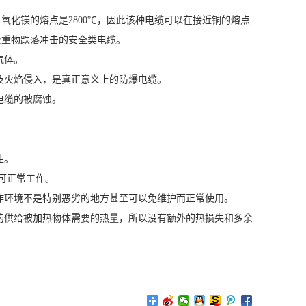
氧化镁的熔点是2800℃，因此该种电缆可以在接近铜的熔点
及重物跌落冲击的安全类电缆。
气体。
及火焰侵入，是真正意义上的防爆电缆。
电缆的被腐蚀。
性。
可正常工作。
作环境不是特别恶劣的地方甚至可以免维护而正常使用。
的供给被加热物体需要的热量，所以没有额外的热损失和多余