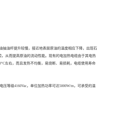
油抽油杆提升较慢，接近地表层原油的温度相应下降，出现石
偿，从而提高原油的流动性能。现有的电加热电缆由于其电热
0°C左右，而且发热不均衡，易烧断、易损耗，电缆使用寿命
级4160Vac，单位加热功率可达5000W/m，可承受的温